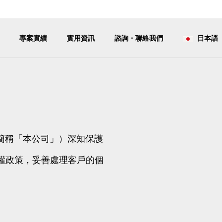
專案實績
實用資訊
諮詢・聯絡我們
日本語
商業文化・市場小知識
日台商務
公司資訊
About
（以下簡稱「本公司」）深知保護
權政策，妥善處理客戶的個
進出口・通關・物
流・倉儲管理 整
EM 商品開
合支援服務
消
講求效率・人情味──解讀
日本商業常
Import/Export Agency
台灣商業現場的真實感
圍、信賴建
Brand & OEM
& Warehouse