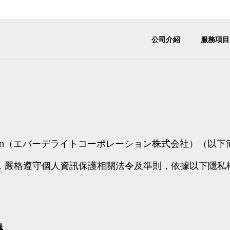
公司介紹
服務項目
商品開發
日台商務
詞
願景・使命
Vision & Mission
Corporation（エバーデライトコーポレーション株式会社）
，嚴格遵守個人資訊保護相關法令及準則，依據以下隱私
理・業務委
商品進出口支援・
PB・O
跨境市場拓展
 IN JAPAN = 高品
台灣商務篇 〜食品零售與
發支援
Support &
Japan–Taiwan
安全・值得信賴
費習慣的實務觀察
義
Product Market Entry
Private 