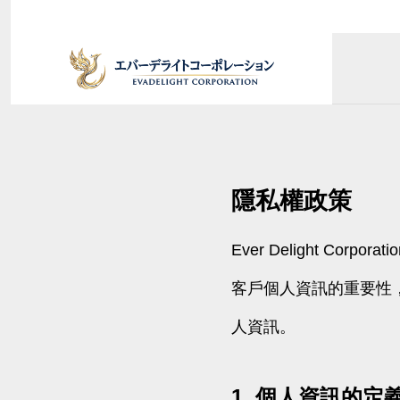
日台商務
原創
隱私權政策
執行長致
Message
實用資訊
Ever Delight 
會司概要
服務項目
INSIGHTS
客戶個人資訊的重要性
Company
Service
行銷代
人資訊。
交通位置
託
─解讀
日本商業常識專欄：商談氛
MADE
Access
Marketing 
感
圍、信賴建構的實況
質・
1. 個人資訊的定
Business