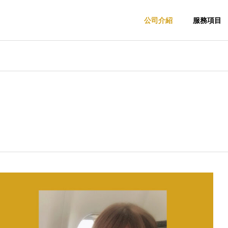
公司介紹
服務項目
務
原創商品開發
願景・使命
Vision & Mission
・業務委
商品進出口支援・
PB・O
跨境市場拓展
業常識專欄：商談氛
MADE IN JAPAN = 高品
發支援
pport &
Japan–Taiwan
賴建構的實況
質・安全・值得信賴
Product Market Entry
Private Br
Support
Product De