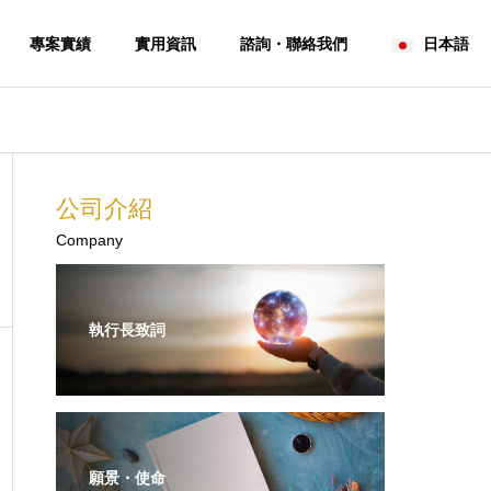
專案實績
實用資訊
諮詢・聯絡我們
日本語
日台商務
商業文化・市場
公司資訊
公司介紹
About
Company
執行長致詞
進出口・通關・物
流・倉儲管理 整
EM 商品開
合支援服務
台灣商務篇 〜食品零售與消
講求效率・人
Import/Export Agency
費習慣的實務觀察
台灣商業現場
and & OEM
& Warehouse
velopment
Services
願景・使命