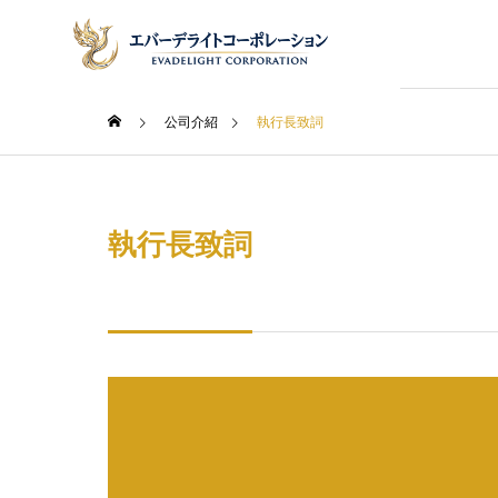
公司介紹
執行長致詞
商業文化・市場小知識
日台商
執行長致詞
Message
執行長致詞
實用資訊
會司概要
服務項目
INSIGHTS
Company
Service
行銷代理
交通位置
託
售與消
講求效率・人情味──解讀
日本商
Access
Marketing Su
台灣商業現場的真實感
圍、信
Business
Outsourcing