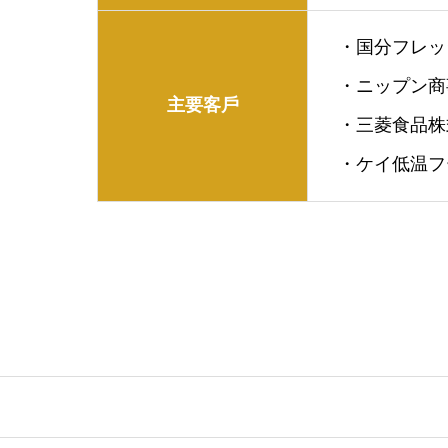
・国分フレッ
・ニップン商
主要客戶
・三菱食品株
・ケイ低温フ