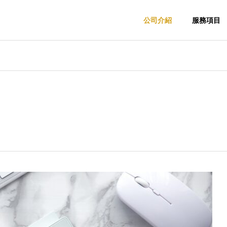
公司介紹
服務項目
品開發
日台商務
願景・使命
Vision & Mission
・業務委
商品進出口支援・
PB・O
跨境市場拓展
IN JAPAN = 高品
台灣商務篇 〜食品零售與消
發支援
pport &
Japan–Taiwan
全・值得信賴
費習慣的實務觀察
Product Market Entry
Private Br
Support
Product De