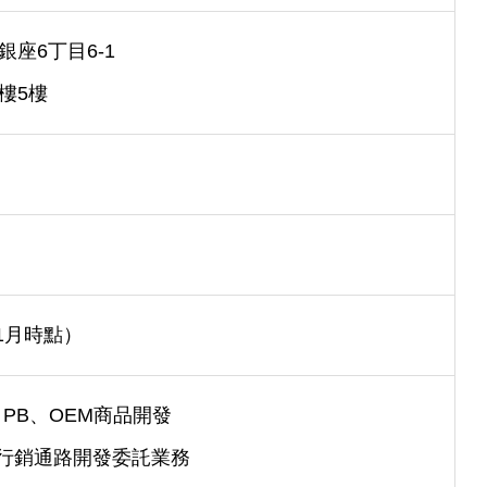
座6丁目6-1
樓5樓
年1月時點）
 PB、OEM商品開發
品行銷通路開發委託業務