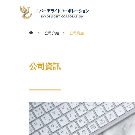
公司介紹
公司資訊
日台商務
原創商
執行長致詞
Message
公司資訊
實用資訊
會司概要
服務項目
INSIGHTS
Company
Service
行銷代理
交通位置
託
解讀
日本商業常識專欄：商談氛
MADE 
Access
Marketing Su
感
圍、信賴建構的實況
質・安
Business
Outsourcing