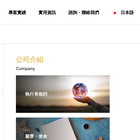
專案實績
實用資訊
諮詢・聯絡我們
日本語
商業文化・市場小知識
日台商務
公司資訊
公司介紹
About
Company
執行長致詞
進出口・通關・物
流・倉儲管理 整
EM 商品開
合支援服務
講求效率・人情味──解讀
日本商業常識
Import/Export Agency
台灣商業現場的真實感
圍、信賴建構
and & OEM
& Warehouse
velopment
Services
願景・使命