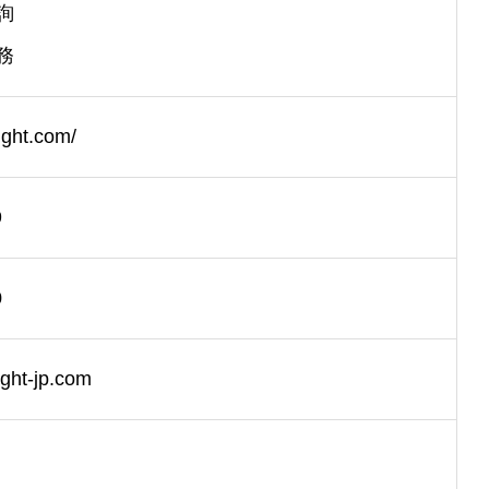
詢
務
ight.com/
9
0
ght-jp.com